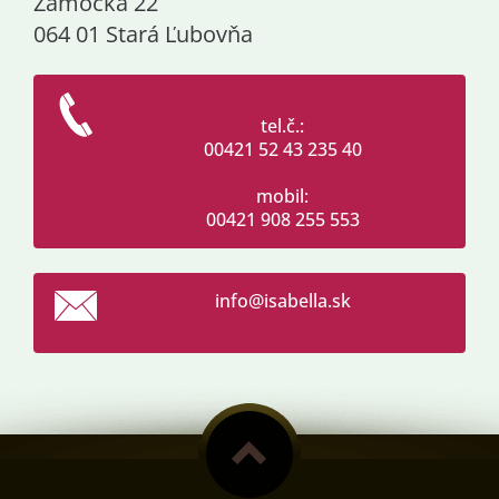
Zámocká 22
064 01 Stará Ľubovňa
tel.č.:
00421 52 43 235 40
mobil:
00421 908 255 553
info@isa
bella.sk