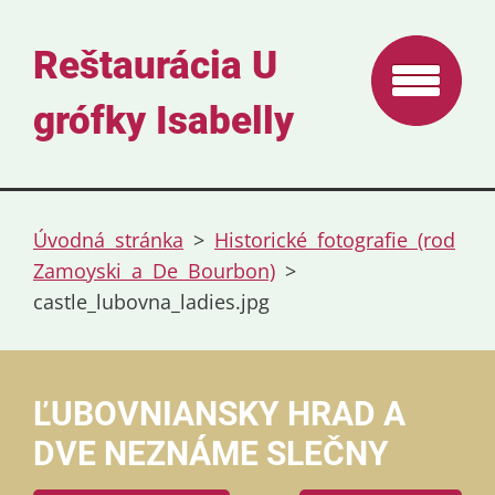
Reštaurácia U
grófky Isabelly
Úvodná stránka
>
Historické fotografie (rod
Zamoyski a De Bourbon)
>
castle_lubovna_ladies.jpg
ĽUBOVNIANSKY HRAD A
DVE NEZNÁME SLEČNY