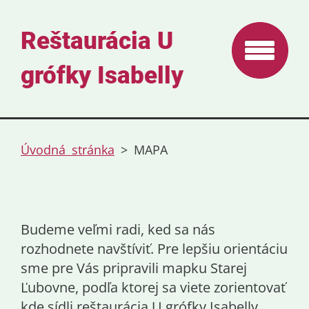
Reštaurácia U
grófky Isabelly
Úvodná stránka
>
MAPA
Budeme veľmi radi, ked sa nás
rozhodnete navštíviť. Pre lepšiu orientáciu
sme pre Vás pripravili mapku Starej
Ľubovne, podľa ktorej sa viete zorientovať
kde sídli reštaurácia U grófky Isabelly.