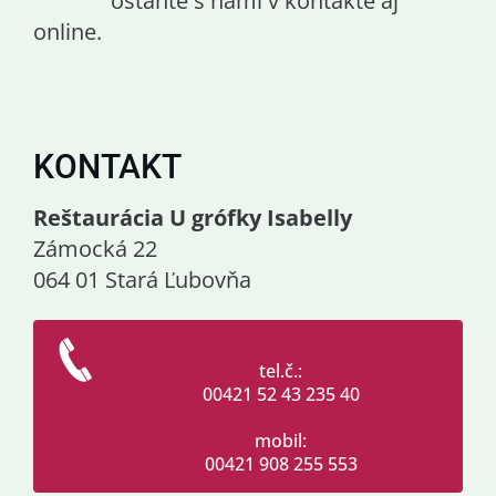
ostaňte s nami v kontakte aj
online.
KONTAKT
Reštaurácia U grófky Isabelly
Zámocká 22
064 01 Stará Ľubovňa
tel.č.:
00421 52 43 235 40
mobil:
00421 908 255 553