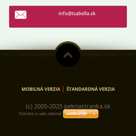
info@isa
bella.sk
|
MOBILNÁ VERZIA
ŠTANDARDNÁ VERZIA
(c) 2005-2025 peknastranka.sk
Vytvorte si web zdarma!