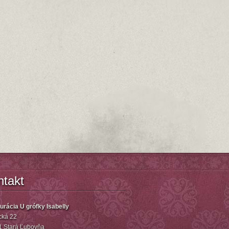
ntakt
urácia U grófky Isabelly
ká 22
1 Stará Ľubovňa