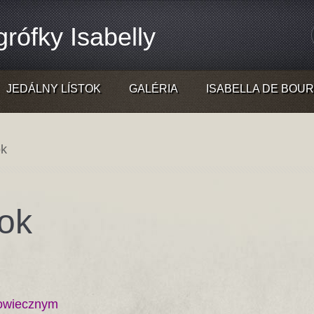
rófky Isabelly
JEDÁLNY LÍSTOK
GALÉRIA
ISABELLA DE BOU
ok
ok
iowiecznym