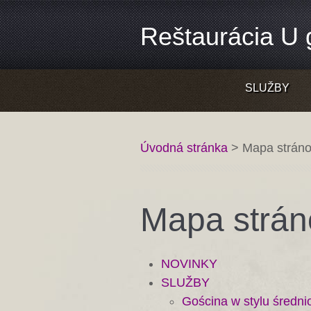
Reštaurácia U g
SLUŽBY
Úvodná stránka
>
Mapa strán
Mapa strán
NOVINKY
SLUŽBY
Gościna w stylu średn