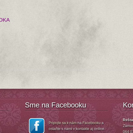
ADKA
Sme na Facebooku
Ko
Rešta
Pripojte sa k nám
na
Facebooku
a
Zámoc
ostaňte s nami v kontakte aj online.
064 0