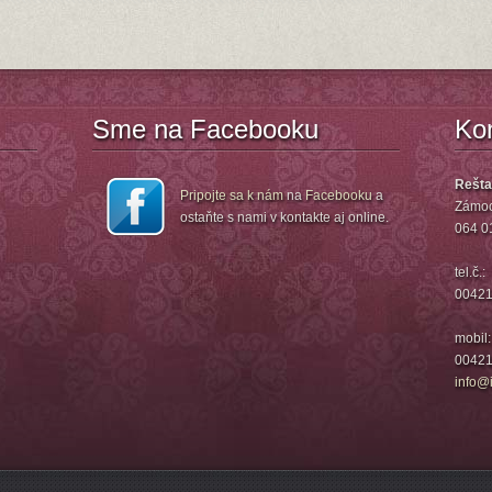
Sme na Facebooku
Ko
Rešta
Pripojte sa k nám
na
Facebooku
a
Zámoc
ostaňte s nami v kontakte aj online.
064 0
tel.č.:
00421
mobil:
00421
info@