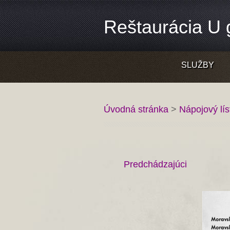
Reštaurácia U g
SLUŽBY
Úvodná stránka
>
Nápojový lí
Predchádzajúci