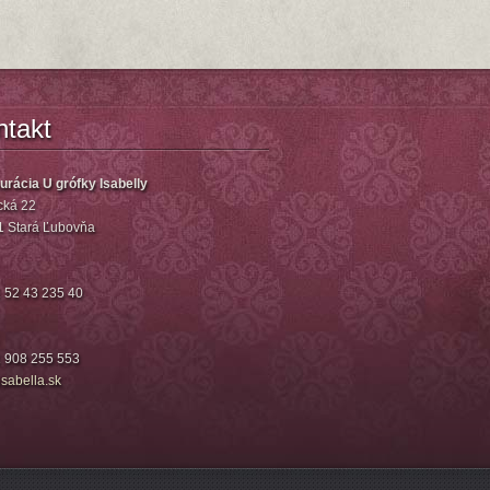
ntakt
urácia U grófky Isabelly
ká 22
1 Stará Ľubovňa
 52 43 235 40
 908 255 553
isa
bella.sk