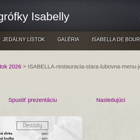
rófky Isabelly
JEDÁLNY LÍSTOK
GALÉRIA
ISABELLA DE BOU
stok 2026
>
ISABELLA-restauracia-stara-lubovna-menu-je
Spustiť prezentáciu
Nasledujúci