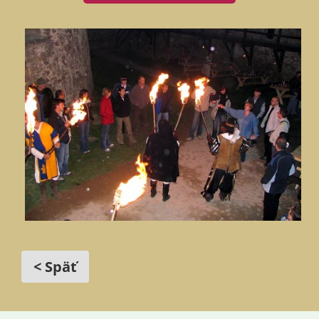
< Späť