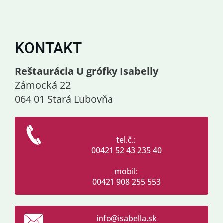
KONTAKT
Reštaurácia U grófky Isabelly
Zámocká 22
064 01 Stará Ľubovňa
tel.č.:
00421 52 43 235 40
mobil:
00421 908 255 553
info@isa
bella.sk