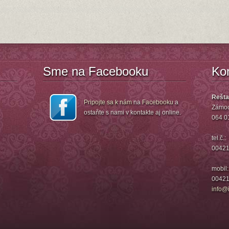
Sme na Facebooku
Ko
Rešta
Pripojte sa k nám
na
Facebooku
a
Zámoc
ostaňte s nami v kontakte aj online.
064 0
tel.č.:
00421
mobil:
00421
info@