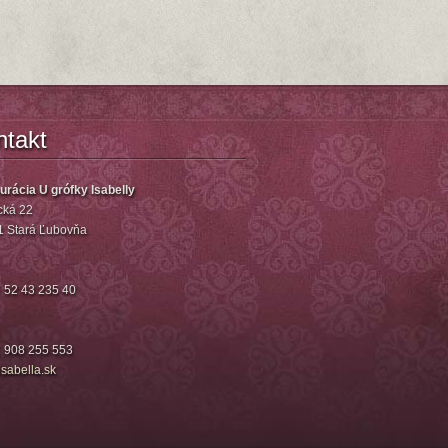
ntakt
urácia U grófky Isabelly
ká 22
1 Stará Ľubovňa
 52 43 235 40
 908 255 553
isa
bella.sk