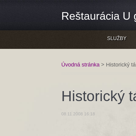
Reštaurácia U g
SLUŽBY
Úvodná stránka
>
Historický t
Historický 
08.11.2008 16:18