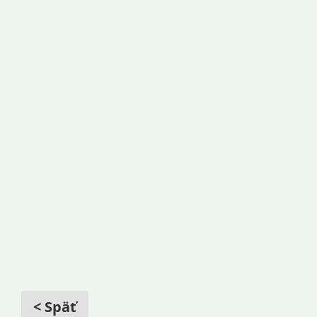
< Späť