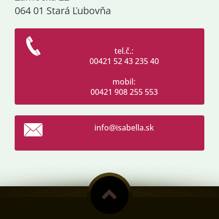
064 01 Stará Ľubovňa
tel.č.:
00421 52 43 235 40
mobil:
00421 908 255 553
info@isa
bella.sk