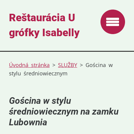
Reštaurácia U
grófky Isabelly
Úvodná stránka
>
SLUŽBY
>
Gościna w
stylu średniowiecznym
Gościna w stylu
średniowiecznym na zamku
Lubownia