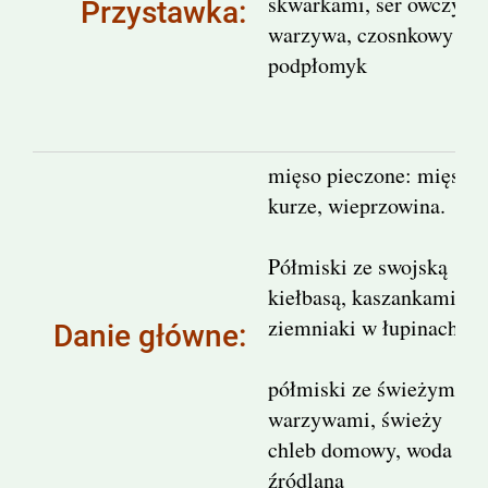
skwarkami, ser owczy,
Przystawka:
warzywa, czosnkowy
podpłomyk
mięso pieczone: mięso
kurze, wieprzowina.
Półmiski ze swojską
kiełbasą, kaszankami,
ziemniaki w łupinach,
Danie główne:
półmiski ze świeżymi
warzywami, świeży
chleb domowy, woda
źródlana