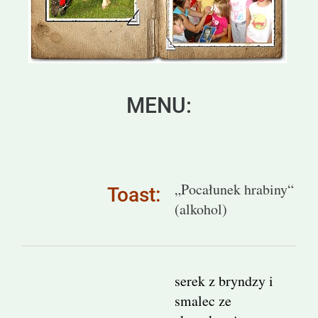
MENU:
„Pocałunek hrabiny“
Toast:
(alkohol)
serek z bryndzy i
smalec ze