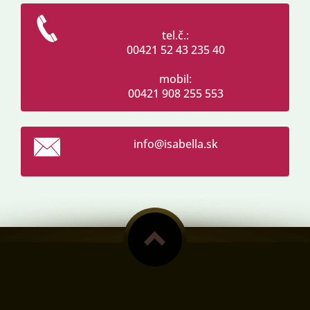
tel.č.:
00421 52 43 235 40
mobil:
00421 908 255 553
info@isa
bella.sk