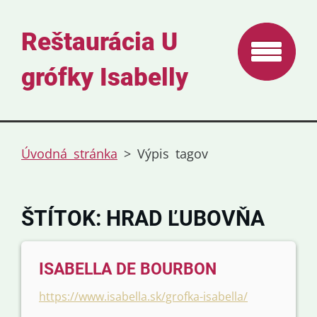
Reštaurácia U
grófky Isabelly
Úvodná stránka
>
Výpis tagov
ŠTÍTOK: HRAD ĽUBOVŇA
ISABELLA DE BOURBON
https://www.isabella.sk/grofka-isabella/