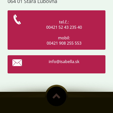
064 01 Stará Ľubovňa
tel.č.:
00421 52 43 235 40
mobil:
00421 908 255 553
info@isa
bella.sk