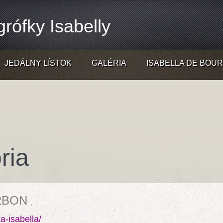
rófky Isabelly
JEDÁLNY LÍSTOK
GALÉRIA
ISABELLA DE BOU
ória
RBON
a-isabella/