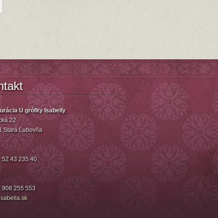
ntakt
urácia U grófky Isabelly
ká 22
1 Stará Ľubovňa
 52 43 235 40
 908 255 553
isa
bella.sk