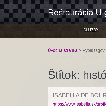
Reštaurácia U g
SLUŽBY
Úvodná stránka
>
Výpis tagov
Štítok: hist
ISABELLA DE BOU
https://www.isabella.sk/grofk