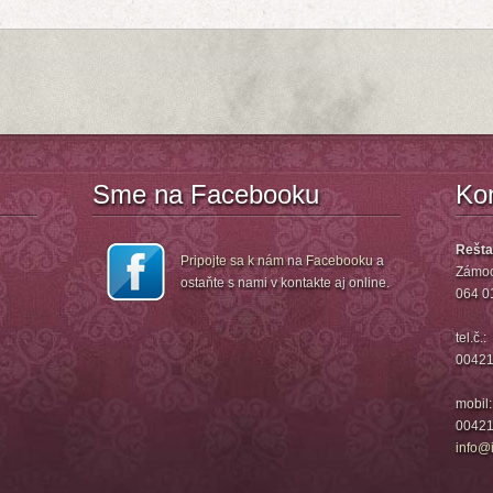
Sme na Facebooku
Ko
Rešta
Pripojte sa k nám
na
Facebooku
a
Zámoc
ostaňte s nami v kontakte aj online.
064 0
tel.č.:
00421
mobil:
00421
info@