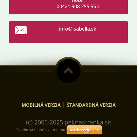
mobil:
00421 908 255 553
info@isa
bella.sk
|
MOBILNÁ VERZIA
ŠTANDARDNÁ VERZIA
(c) 2005-2025 peknastranka.sk
Tvorba web stránok zdarma