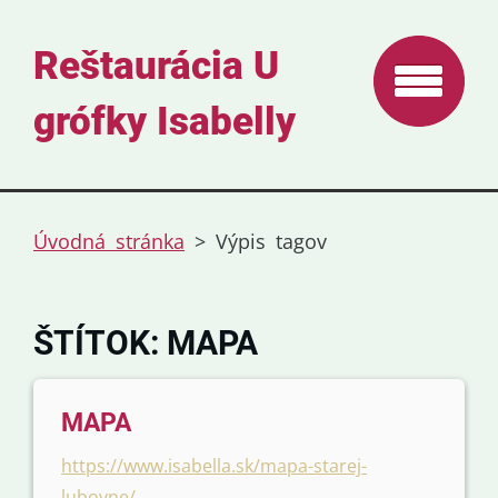
Reštaurácia U
grófky Isabelly
Úvodná stránka
>
Výpis tagov
ŠTÍTOK: MAPA
MAPA
https://www.isabella.sk/mapa-starej-
lubovne/