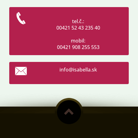
tel.č.:
00421 52 43 235 40
mobil:
00421 908 255 553
info@isa
bella.sk