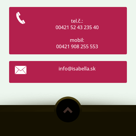
tel.č.:
00421 52 43 235 40
mobil:
00421 908 255 553
info@isa
bella.sk