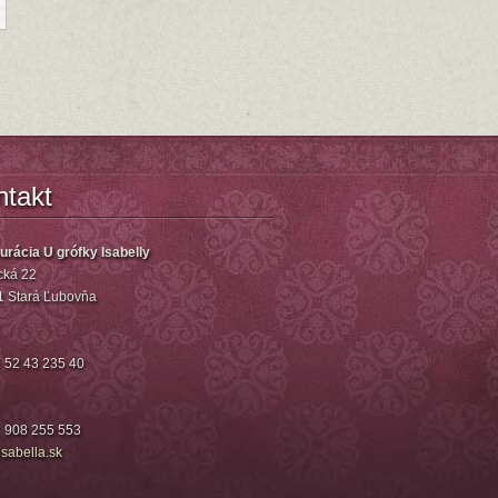
ntakt
urácia U grófky Isabelly
ká 22
1 Stará Ľubovňa
 52 43 235 40
 908 255 553
isa
bella.sk