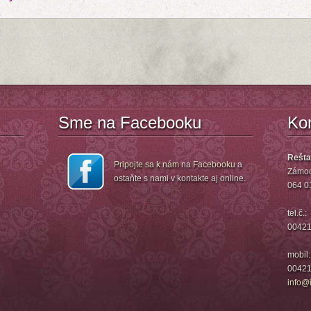
Sme na Facebooku
Ko
Rešta
Pripojte sa k nám
na
Facebooku
a
Zámoc
ostaňte s nami v kontakte aj online.
064 0
tel.č.:
00421
mobil:
00421
info@