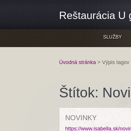
Reštaurácia U g
SLUŽBY
Úvodná stránka
>
Výpis tagov
Štítok: Nov
NOVINKY
https://www.isabella.sk/novi