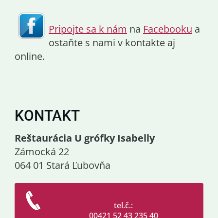
Pripojte sa k nám
na
Facebooku
a
ostaňte s nami v kontakte aj
online.
KONTAKT
Reštaurácia U grófky Isabelly
Zámocká 22
064 01 Stará Ľubovňa
tel.č.:
00421 52 43 235 40