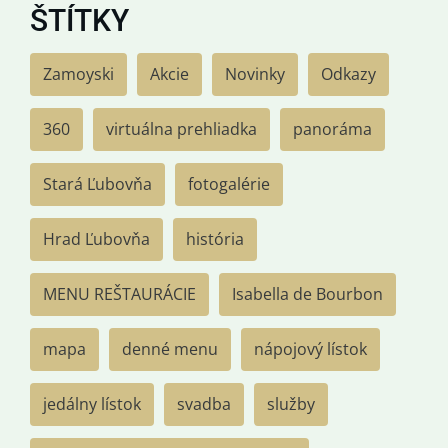
ŠTÍTKY
Zamoyski
Akcie
Novinky
Odkazy
360
virtuálna prehliadka
panoráma
Stará Ľubovňa
fotogalérie
Hrad Ľubovňa
história
MENU REŠTAURÁCIE
Isabella de Bourbon
mapa
denné menu
nápojový lístok
jedálny lístok
svadba
služby